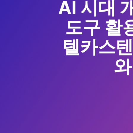
AI 시대
도구 활
텔카스텐,
와